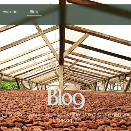
História
Blog
Blog
a em baixo as curiosidades, os últimos eventos e notícia
a Cecaq-11.