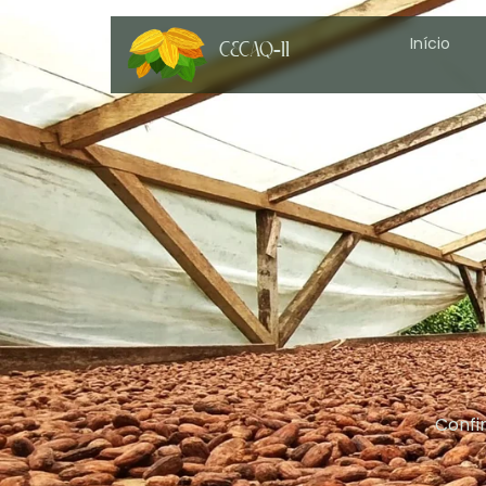
Início
CECAQ-11
Confir